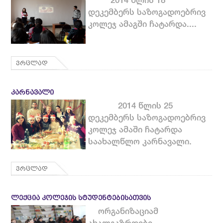
დეკემბერს საზოგადოებრივ
კოლეჯ ამაგში ჩატარდა....
ვრცლად
ᲙᲐᲠᲜᲐᲕᲐᲚᲘ
2014 წლის 25
დეკემბერს საზოგადოებრივ
კოლეჯ ამაში ჩატარდა
საახალწლო კარნავალი.
ვრცლად
ᲚᲔᲥᲪᲘᲐ ᲙᲝᲚᲔᲯᲘᲡ ᲡᲢᲣᲓᲔᲜᲢᲔᲑᲘᲡᲐᲗᲕᲘᲡ
ორგანიზაციამ
ახალგაზრდები