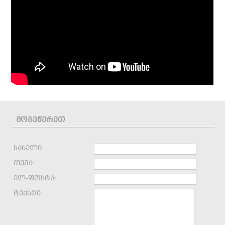
მოგვწერეთ
სახელი:
თემა:
ელ-ფოსტა:
ტექსტი