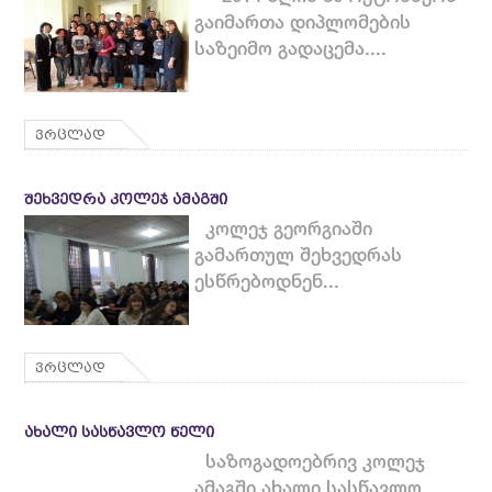
გაიმართა დიპლომების
საზეიმო გადაცემა....
ვრცლად
ᲨᲔᲮᲕᲔᲓᲠᲐ ᲙᲝᲚᲔᲯ ᲐᲛᲐᲒᲨᲘ
კოლეჯ გეორგიაში
გამართულ შეხვედრას
ესწრებოდნენ...
ვრცლად
ᲐᲮᲐᲚᲘ ᲡᲐᲡᲬᲐᲕᲚᲝ ᲬᲔᲚᲘ
საზოგადოებრივ კოლეჯ
ამაგში ახალი სასწავლო