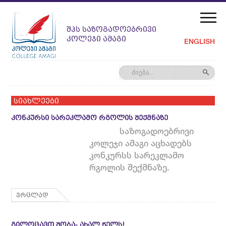
ᲨᲞᲡ ᲡᲐᲖᲝᲒᲐᲓᲝᲔᲑᲠᲘᲕᲘ
ᲙᲝᲚᲔᲯᲘ ᲐᲛᲐᲒᲘ
ENGLISH
სიახლეები
ᲙᲝᲜᲙᲣᲠᲡᲘ ᲡᲐᲠᲔᲙᲚᲐᲛᲝ ᲠᲒᲝᲚᲘᲡ ᲨᲔᲥᲛᲜᲐᲖᲔ
საზოგადოებრივი
კოლეჯი ამაგი აცხადებს
კონკურსს სარეკლამო
რგოლის შექმნაზე.
ვრცლად
ᲒᲘᲚᲝᲪᲐᲕᲗ ᲨᲝᲑᲐ- ᲐᲮᲐᲚ ᲬᲔᲚᲡ!