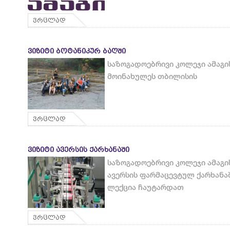
ვრცლად
ᲕᲘᲖᲘᲢᲘ ᲑᲝᲢᲐᲜᲘᲙᲣᲠ ᲑᲐᲦᲨᲘ
საზოგადოებრივი კოლეჯი ამაგი
მოინახულეს თბილისის
ვრცლად
ᲕᲘᲖᲘᲢᲘ ᲐᲕᲔᲠᲡᲘᲡ ᲥᲐᲠᲮᲐᲜᲐᲨᲘ
საზოგადოებრივი კოლეჯი ამაგი
ავერსის ფარმაცევტულ ქარხანა
ლექცია ჩაუტარდათ
ვრცლად