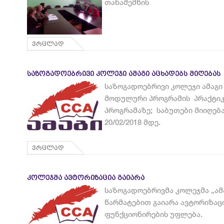
თანაშემწის
ვრცლად
ᲡᲐᲖᲝᲒᲐᲓᲝᲔᲑᲠᲘᲕᲘ ᲙᲝᲚᲔᲯᲘ ᲐᲛᲐᲒᲘ ᲐᲪᲮᲐᲓᲔᲑᲡ ᲛᲘᲦᲔᲑᲐᲡ
საზოგადოებრივი კოლეჯი ამაგი
მოდულური პროგრამის პრაქტიკ
პროგრამაზე; საბუთები მიიღება
20/02/2018 მდე.
ვრცლად
ᲙᲝᲚᲔᲯᲛᲐ ᲐᲕᲢᲝᲠᲘᲖᲐᲪᲘᲐ ᲒᲐᲘᲐᲠᲐ
საზოგადოებრივმა კოლეჯმა „ამა
წარმატებით გაიარა ავტორიზაცი
ფუნქციონირების უფლება.