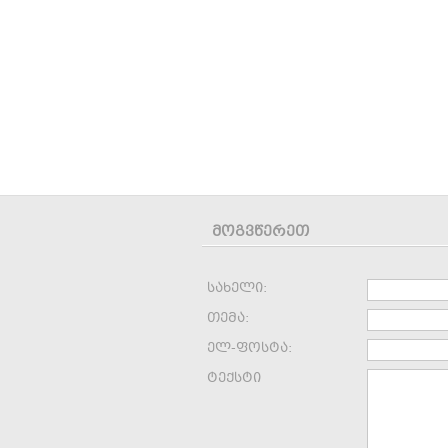
მოგვწერეთ
სახელი:
თემა:
ელ-ფოსტა:
ტექსტი