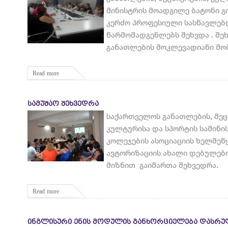
მინისტრის მოადგილე ბატონი გ
კერძო პროფესიული სასწავლებ
წარმომადგენლებს შეხვდა . შე
განათლების მოკლევადიანი მო
Read more
ᲡᲐᲛᲣᲨᲐᲝ ᲨᲔᲮᲕᲔᲓᲠᲐ
საქართველოს განათლების, მეც
კულტურისა და სპორტის სამინი
კოლეჯების ასოციაციის ხელშეწ
ავტორიზაციის ახალი დებულები
მიზნით გაიმართა შეხვედრა.
Read more
ᲘᲜᲒᲚᲘᲡᲣᲠᲘ ᲔᲜᲘᲡ ᲛᲝᲓᲣᲚᲘᲡ ᲒᲐᲜᲮᲝᲠᲪᲘᲔᲚᲔᲑᲐ ᲓᲐᲡᲠ