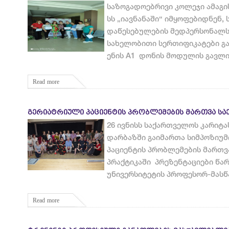
საზოგადოებრივი კოლეჯი ამაგ
სს „იავნანაში“ იმყოფებიდნენ, 
დაწესებულების მედპერსონალს
სახელობითი სერთიფიკატები გა
ენის A1 დონის მოდულის გავლი
Read more
ᲒᲔᲠᲘᲐᲢᲠᲘᲣᲚᲘ ᲞᲐᲪᲘᲔᲜᲢᲘᲡ ᲞᲠᲝᲑᲚᲔᲛᲔᲑᲘᲡ ᲛᲐᲠᲗᲕᲐ ᲡᲐ
26 ივნისს საქართველოს კარიტა
დარბაზში გაიმართა სიმპოზიუმ
პაციენტის პრობლემების მართვ
პრაქტიკაში პრეზენტაციები წა
უნივერსიტეტის პროფესორ-მას
Read more