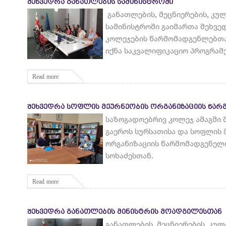
ᲨᲔᲮᲕᲔᲓᲠᲐ ᲒᲐᲜᲐᲗᲚᲔᲑᲘᲡ ᲡᲐᲛᲘᲜᲘᲡᲢᲠᲝᲨᲘ
განათლების, მეცნიერების, კუ
სამინისტროში გაიმართა შეხვე
კოლეჯების წარმომადგენლებთ
იქნა საკვალიფიკაციო პროგრამ
Read more
ᲨᲔᲮᲕᲔᲓᲠᲐ ᲡᲝᲤᲚᲘᲡ ᲛᲔᲣᲠᲜᲔᲝᲑᲘᲡ ᲝᲠᲒᲐᲜᲘᲖᲐᲪᲘᲘᲡ ᲬᲐ
საზოგადოებრივ კოლეჯ ამაგში 
გაეროს სურსათისა და სოფლის 
ორგანიზაციის წარმომადგენელ
სოხაძესთან.
Read more
ᲨᲔᲮᲕᲔᲓᲠᲐ ᲒᲐᲜᲐᲗᲚᲔᲑᲘᲡ ᲛᲘᲜᲘᲡᲢᲠᲘᲡ ᲛᲝᲐᲓᲒᲘᲚᲔᲡᲗᲐᲜ
განათლების, მეცნიერების, კულ