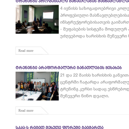
ᲢᲠᲔᲜᲘᲜᲒᲘ ᲞᲠᲝᲤᲔᲡᲘᲣᲚᲘ ᲒᲐᲜᲐᲗᲚᲔᲑᲘᲡ ᲛᲐᲡᲬᲐᲕᲚᲔᲑᲚᲔ
4 ივნისს საზოგადოებრივი კოლე
პროფესიული მასწავლებლებისა
ინსტრუქტორებისათვის გაიმართ
- შეფასების სისტემა მოდულურ 
უძღვებოდა ხარისხის მენეჯერი
Read more
ᲢᲠᲔᲜᲘᲜᲒᲘ ᲐᲠᲐᲤᲝᲠᲛᲐᲚᲣᲠᲘ ᲒᲐᲜᲐᲗᲚᲔᲑᲘᲡ ᲨᲔᲡᲐᲮᲔᲑ
21 და 22 მაისს ხარისხის განვ
ცენტრში ჩატარდა არაფორმალუ
ტრენინგ კურსი სადაც ესწრებოდ
მენეჯერი ნინო დვალი.
Read more
ᲡᲙᲙᲐ-Ს ᲠᲘᲒᲘᲗ ᲛᲔᲮᲣᲗᲔ ᲤᲝᲠᲣᲛᲘ ᲒᲐᲘᲛᲐᲠᲗᲐ