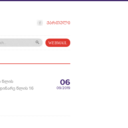
ᲥᲐᲠᲗᲣᲚᲘ
WEBMAIL
06
ო წლის
დინარე წლის 16
09
/2019