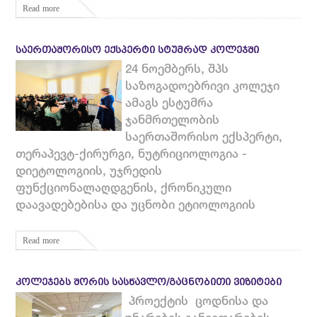
Read more
ᲡᲐᲔᲠᲗᲐᲨᲝᲠᲘᲡᲝ ᲔᲥᲡᲞᲔᲠᲢᲘ ᲡᲢᲣᲛᲠᲐᲓ ᲙᲝᲚᲔᲯᲨᲘ
24 ნოემბერს, შპს
საზოგადოებრივი კოლეჯი
ამაგს ესტუმრა
ჯანმრთელობის
საერთაშორისო ექსპერტი,
თერაპევტ-ქირურგი, ნუტრიციოლოგია -
დიეტოლოგიის, უჯრედის
ფუნქციონალაღდგენის, ქრონიკული
დაავადებებისა და უცნობი ეტიოლოგიის
Read more
ᲙᲝᲚᲔᲯᲔᲑᲡ ᲨᲝᲠᲘᲡ ᲡᲐᲡᲬᲐᲕᲚᲝ/ᲒᲐᲪᲜᲝᲑᲘᲗᲘ ᲕᲘᲖᲘᲢᲔᲑᲘ
პროექტის ცოდნისა და