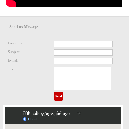
Send us Message
Firstname:
Subject:
E-mail:
Text