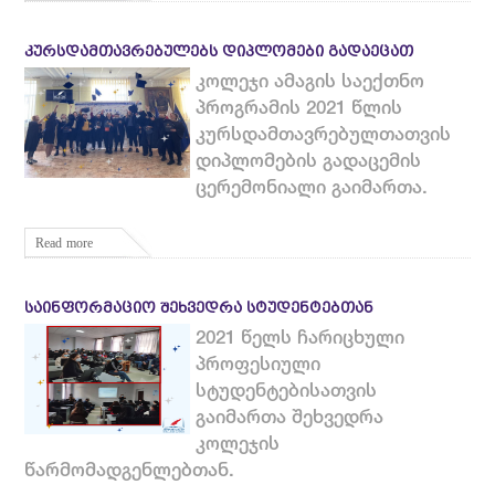
ᲙᲣᲠᲡᲓᲐᲛᲗᲐᲕᲠᲔᲑᲣᲚᲔᲑᲡ ᲓᲘᲞᲚᲝᲛᲔᲑᲘ ᲒᲐᲓᲐᲔᲪᲐᲗ
კოლეჯი ამაგის საექთნო
პროგრამის 2021 წლის
კურსდამთავრებულთათვის
დიპლომების გადაცემის
ცერემონიალი გაიმართა.
Read more
ᲡᲐᲘᲜᲤᲝᲠᲛᲐᲪᲘᲝ ᲨᲔᲮᲕᲔᲓᲠᲐ ᲡᲢᲣᲓᲔᲜᲢᲔᲑᲗᲐᲜ
2021 წელს ჩარიცხული
პროფესიული
სტუდენტებისათვის
გაიმართა შეხვედრა
კოლეჯის
წარმომადგენლებთან.