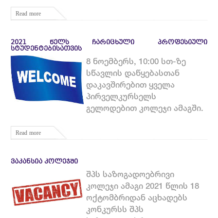
Read more
2021 ᲬᲔᲚᲡ ᲩᲐᲠᲘᲪᲮᲣᲚᲘ ᲞᲠᲝᲤᲔᲡᲘᲣᲚᲘ
ᲡᲢᲣᲓᲔᲜᲢᲔᲑᲘᲡᲐᲗᲕᲘᲡ
8 ნოემბერს, 10:00 სთ-ზე
სწავლის დაწყებასთან
დაკავშირებით ყველა
პირველკურსელს
გელოდებით კოლეჯი ამაგში.
Read more
ᲕᲐᲙᲐᲜᲡᲘᲐ ᲙᲝᲚᲔᲯᲨᲘ
შპს საზოგადოებრივი
კოლეჯი ამაგი 2021 წლის 18
ოქტომბრიდან აცხადებს
კონკურსს შპს