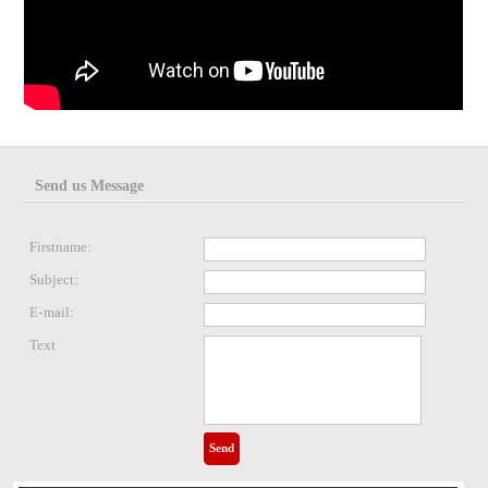
Send us Message
Firstname:
Subject:
E-mail:
Text