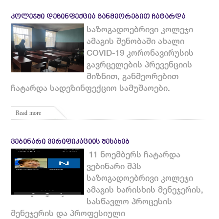
ᲙᲝᲚᲔᲯᲨᲘ ᲓᲔᲖᲘᲜᲤᲔᲥᲪᲘᲐ ᲒᲐᲜᲛᲔᲝᲠᲔᲑᲘᲗ ᲩᲐᲢᲐᲠᲓᲐ
საზოგადოებრივი კოლეჯი
ამაგის შენობაში ახალი
COVID-19 კორონავირუსის
გავრცელების პრევენციის
მიზნით, განმეორებით
ჩატარდა სადეზინფექციო სამუშაოები.
Read more
ᲕᲔᲑᲘᲜᲐᲠᲘ ᲕᲔᲠᲘᲤᲘᲙᲐᲪᲘᲘᲡ ᲨᲔᲡᲐᲮᲔᲑ
11 ნოემბერს ჩატარდა
ვებინარი შპს
საზოგადოებრივი კოლეჯი
ამაგის ხარისხის მენეჯერის,
სასწავლო პროცესის
მენეჯერის და პროფესიული