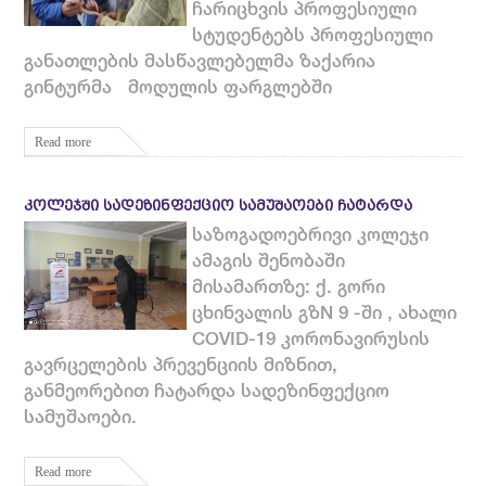
ჩარიცხვის პროფესიული
სტუდენტებს პროფესიული
განათლების მასწავლებელმა ზაქარია
გინტურმა მოდულის ფარგლებში
Read more
ᲙᲝᲚᲔᲯᲨᲘ ᲡᲐᲓᲔᲖᲘᲜᲤᲔᲥᲪᲘᲝ ᲡᲐᲛᲣᲨᲐᲝᲔᲑᲘ ᲩᲐᲢᲐᲠᲓᲐ
საზოგადოებრივი კოლეჯი
ამაგის შენობაში
მისამართზე: ქ. გორი
ცხინვალის გზN 9 -ში , ახალი
COVID-19 კორონავირუსის
გავრცელების პრევენციის მიზნით,
განმეორებით ჩატარდა სადეზინფექციო
სამუშაოები.
Read more