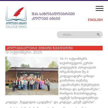
ᲨᲞᲡ ᲡᲐᲖᲝᲒᲐᲓᲝᲔᲑᲠᲘᲕᲘ
ᲙᲝᲚᲔᲯᲘ ᲐᲛᲐᲒᲘ
ENGLISH
კოლეგიალური ვიზიტი ზუგდიდში
13 ოქტომბერი, 2025
10–11 ოქტომბერს
საქართველოს კერძო
კოლეჯების ასოციაციის
ორგანიზებით მე-2
კოლეგიალური ვიზიტი
გაიმართა თემაზე
„ადამიანური რესურსების
მართვა და განვითარება“,
რომლის მასპინძლებიც
იყვნენ საზოგადოებრივი
კოლეჯი „ზუგდიდის აკადემია“ და კოლეჯი „ცხუმ-ეგრისი“.