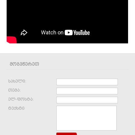
მოგვწერეთ
სახელი:
თემა:
ელ-ფოსტა:
ტექსტი