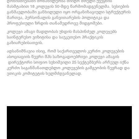
ღონისძიებაში მონაწილეობა მიიღო მთელი ქვეყნის
მასშტაბით 18 კოლეჯის 50-მდე წარმომადგენელმა. სესიების
განმავლობაში განხილული იყო ორგანიზაციული სტრუქტურის
მართვა, პერსონალის განვითარების პოლიტიკა და
პროფესიული ზრდის თანამედროვე მიდგომები.
კოლეჯი ამაგი მადლობას უხდის მასპინძელ კოლეჯებს
საინტერესო ვიზიტისა და საუკეთესო პრაქტიკის
გაზიარებისათვის.
აღსანიშნავია ისიც, რომ საქართველოს კერძო კოლეჯების
ასოციაციის წევრი შპს საზოგადოებრივი კოლეჯი ამაგის
დირექტორი სოფიო სუხიშვილი 25 სექტემბერს არჩეულ იქნა
კერძო საგანმანათლებლო კოლეჯების გამგეობის წევრად და
ეთიკის კომიტეტის ხელმძღვანელად.