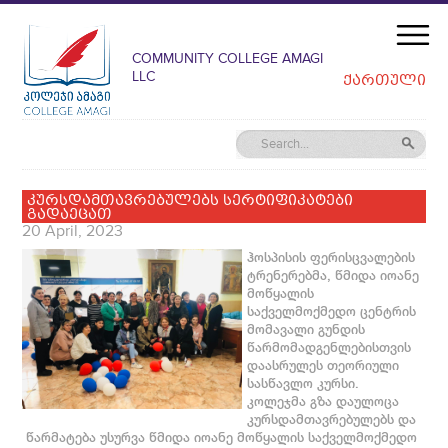
COMMUNITY COLLEGE AMAGI
LLC
ᲥᲐᲠᲗᲣᲚᲘ
კურსდამთავრებულებს სერტიფიკატები
გადაეცათ
20 April, 2023
ჰოსპისის ფერისცვალების
ტრენერებმა, წმიდა იოანე
მოწყალის
საქველმოქმედო ცენტრის
მომავალი გუნდის
წარმომადგენლებისთვის
დაასრულეს თეორიული
სასწავლო კურსი.
კოლეჯმა გზა დაულოცა
კურსდამთავრებულებს და
წარმატება უსურვა წმიდა იოანე მოწყალის საქველმოქმედო