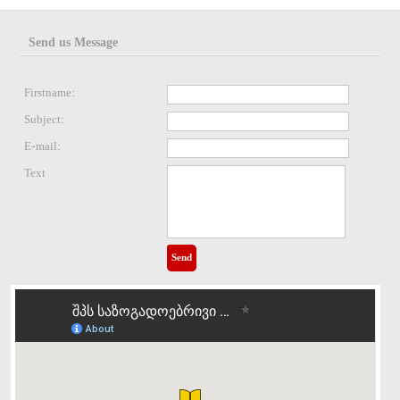
Send us Message
Firstname:
Subject:
E-mail:
Text