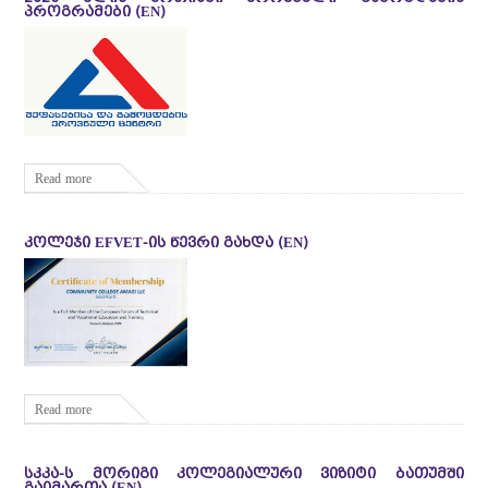
ᲞᲠᲝᲒᲠᲐᲛᲔᲑᲘ (EN)
Read more
ᲙᲝᲚᲔᲯᲘ EFVET-ᲘᲡ ᲬᲔᲕᲠᲘ ᲒᲐᲮᲓᲐ (EN)
Read more
ᲡᲙᲙᲐ-Ს ᲛᲝᲠᲘᲒᲘ ᲙᲝᲚᲔᲒᲘᲐᲚᲣᲠᲘ ᲕᲘᲖᲘᲢᲘ ᲑᲐᲗᲣᲛᲨᲘ